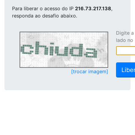
Para liberar o acesso
do IP
216.73.217.138
,
responda ao desafio abaixo.
Digite 
lado no
[trocar imagem]