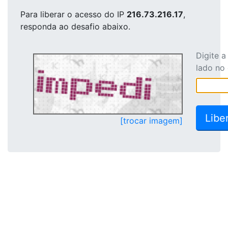
Para liberar o acesso
do IP
216.73.216.17
,
responda ao desafio abaixo.
Digite 
lado no
[trocar imagem]