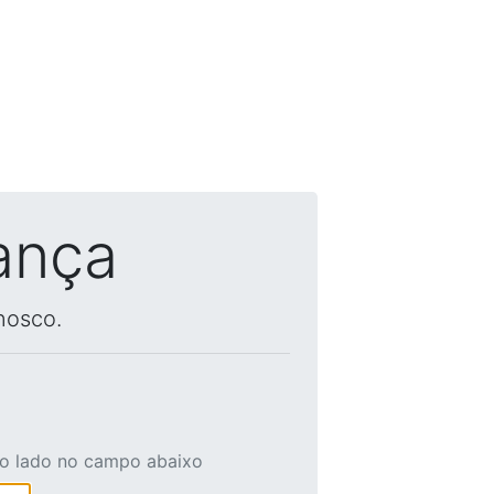
ança
nosco.
ao lado no campo abaixo