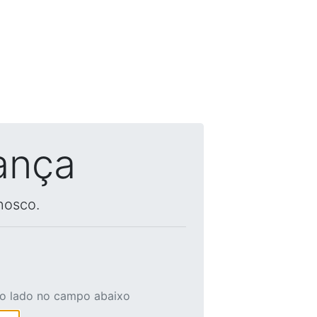
ança
nosco.
ao lado no campo abaixo